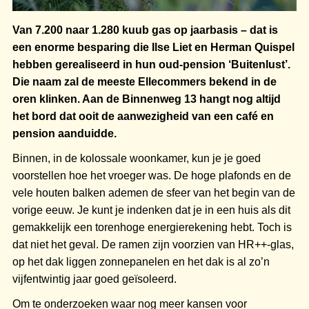
Van 7.200 naar 1.280 kuub gas op jaarbasis – dat is
een enorme besparing die Ilse Liet en Herman Quispel
hebben gerealiseerd in hun oud-pension ‘Buitenlust’.
Die naam zal de meeste Ellecommers bekend in de
oren klinken. Aan de Binnenweg 13 hangt nog altijd
het bord dat ooit de aanwezigheid van een café en
pension aanduidde.
Binnen, in de kolossale woonkamer, kun je je goed
voorstellen hoe het vroeger was. De hoge plafonds en de
vele houten balken ademen de sfeer van het begin van de
vorige eeuw. Je kunt je indenken dat je in een huis als dit
gemakkelijk een torenhoge energierekening hebt. Toch is
dat niet het geval. De ramen zijn voorzien van HR++-glas,
op het dak liggen zonnepanelen en het dak is al zo’n
vijfentwintig jaar goed geïsoleerd.
Om te onderzoeken waar nog meer kansen voor